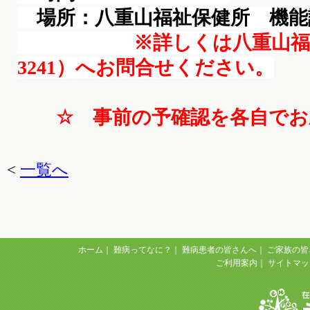
場所：八重山福祉保健所 機能
※詳しくは八重山福祉保
3241）へお問合せください。
☆ 事前の予確認を各自で
<
一覧へ
ホーム
｜
難病ってなに？
｜
難病患者の皆さんへ
｜
ご家族の皆
ご利用案内
｜
サイトマッ