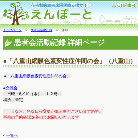
トップページ
＞
患者会活動記録
＞ 詳細
患者会活動記録 詳細ページ
●「八重山網膜色素変性症仲間の会」（八重山）
●「八重山網膜色素変性症仲間の会」
●交流会
日時：8／10（水） １２時～
場所：未定
☆なお、急な日程変更がある事もございますので、
事前の予約確認を各自でお願いいたします
<
一覧へ