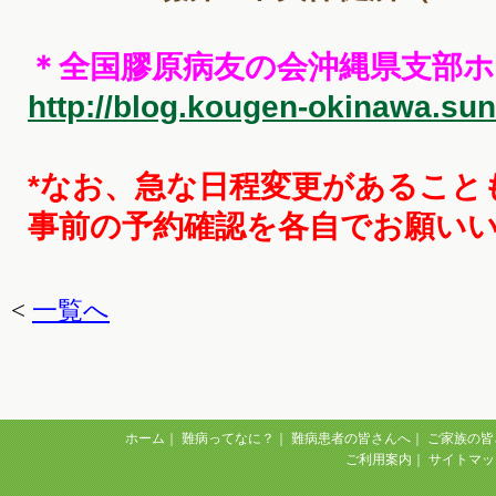
＊全国膠原病友の会沖縄県支部
http://blog.kougen-okinawa.sun
*なお、急な日程変更があること
事前の予約確認を各自でお願い
<
一覧へ
ホーム
｜
難病ってなに？
｜
難病患者の皆さんへ
｜
ご家族の皆
ご利用案内
｜
サイトマッ