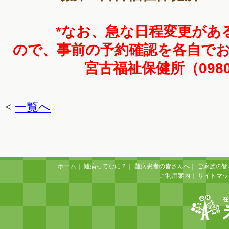
*なお、急な日程変更がある
ので、事前の予約確認を各自で
宮古福祉保健所（0980-72
<
一覧へ
ホーム
｜
難病ってなに？
｜
難病患者の皆さんへ
｜
ご家族の皆
ご利用案内
｜
サイトマッ