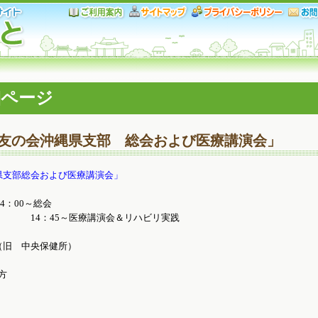
細ページ
病友の会沖縄県支部 総会および医療講演会」
県支部総会および医療講演会」
4：00～総会
演会＆リハビリ実践
（旧 中央保健所）
方