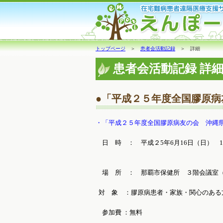
トップページ
＞
患者会活動記録
＞ 詳細
患者会活動記録 詳
●「平成２５年度全国膠原
・「平成２５年度全国膠原病友の会 沖縄
日 時 ： 平成２5年6月16日（日） 1
14：45～医療講
場 所 ： 那覇市保健所 ３階会議室
対 象 ：膠原病患者・家族・関心のある
参加費 ：無料