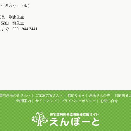
く付き合う」（仮）
笹良 剛史先生
森山 慎先生
90-1944-2441
難病患者の皆さんへ
｜
ご家族の皆さんへ
｜
難病Ｑ＆Ａ
｜
患者さんの声
｜
難病患者
ご利用案内
｜
サイトマップ
｜
プライバシーポリシー
｜
お問い合せ