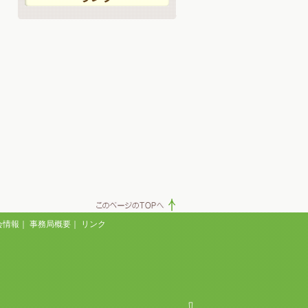
会情報
｜
事務局概要
｜
リンク