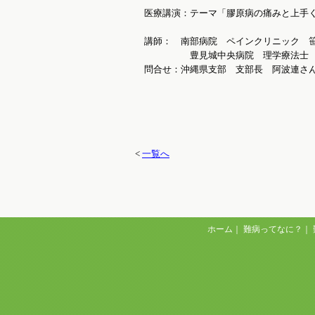
医療講演：テーマ「膠原病の痛みと上手
講師： 南部病院 ペインクリニック 
豊見城中央病院 理学療法士 
問合せ：沖縄県支部 支部長 阿波連さんまで 0
<
一覧へ
ホーム
｜
難病ってなに？
｜