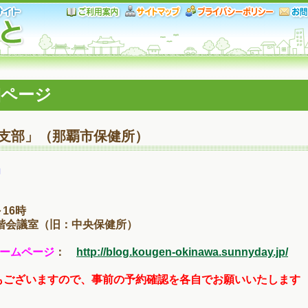
細ページ
支部」（那覇市保健所）
」
～16時
会議室（旧：中央保健所）
ームページ
：
http://blog.kougen-okinawa.sunnyday.jp/
もございますので、事前の予約確認を各自でお願いいたします