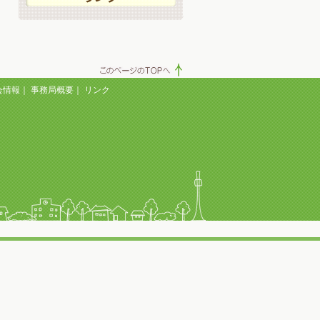
会情報
｜
事務局概要
｜
リンク