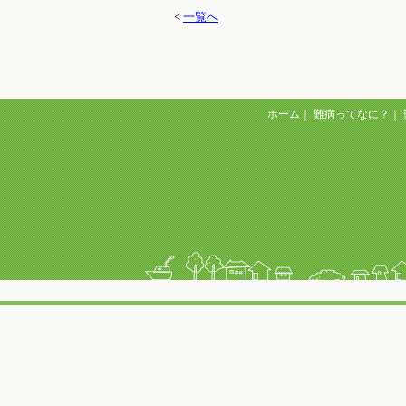
<
一覧へ
ホーム
｜
難病ってなに？
｜