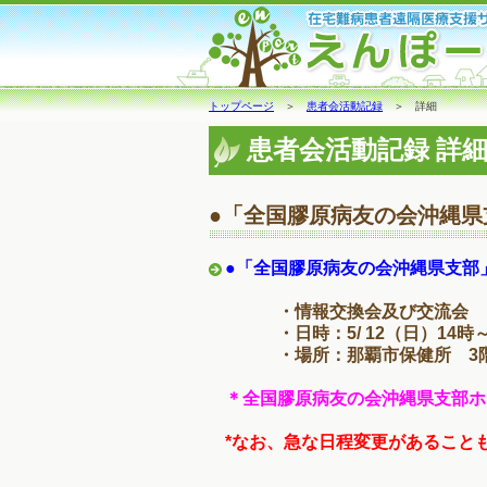
トップページ
＞
患者会活動記録
＞ 詳細
患者会活動記録 詳
●「全国膠原病友の会沖縄県
●「全国膠原病友の会沖縄県支部
・情報交換会及び交流会
・日時：5/ 12（日）14時
・場所：那覇市保健所 3階
＊全国膠原病友の会沖縄県支部ホ
*なお、急な日程変更があること