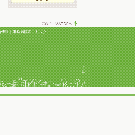
会情報
｜
事務局概要
｜
リンク