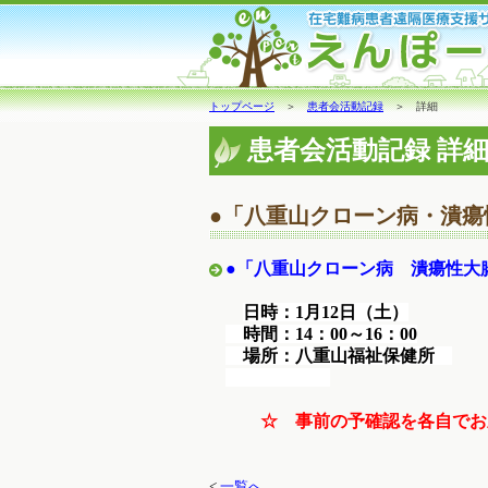
トップページ
＞
患者会活動記録
＞ 詳細
患者会活動記録 詳
●「八重山クローン病・潰
●「八重山クローン病 潰瘍性大
日時：1月12日（土）
時間：14：00～16：00
場所：八重山福祉保健所
☆ 事前の予確認を各自でお
<
一覧へ