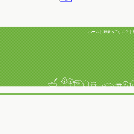
ホーム
｜
難病ってなに？
｜