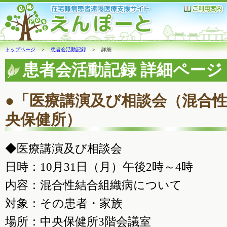
トップページ
＞
患者会活動記録
＞ 詳細
患者会活動記録 詳細ページ
●「医療講演及び相談会（混合
央保健所）
◆医療講演及び相談会
日時：10月31日（月）午後2時～4時
内容：混合性結合組織病について
対象：その患者・家族
場所：中央保健所3階会議室