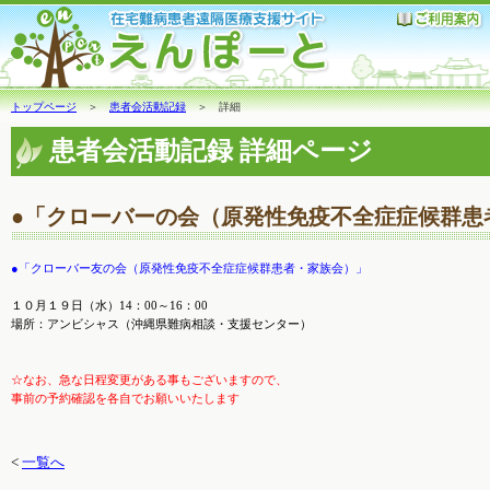
トップページ
＞
患者会活動記録
＞ 詳細
患者会活動記録 詳細ページ
●「クローバーの会（原発性免疫不全症症候群患
●「クローバー友の会（原発性免疫不全症症候群患者・家族会）」
１０
月１９日（水）14：00～16：00
場所：アンビシャス（沖縄県難病相談・支援センター）
☆なお、急な日程変更がある事もございますので、
事前の予約確認を各自でお願いいたします
<
一覧へ