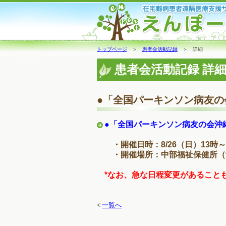
トップページ
＞
患者会活動記録
＞ 詳細
患者会活動記録 詳
●「全国パーキンソン病友の
●「全国パーキンソン病友の会沖
・開催日時：8/26（日）13時
・開催場所：中部福祉保健所（
*なお、急な日程変更があること
<
一覧へ