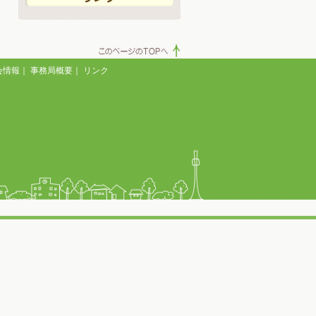
会情報
｜
事務局概要
｜
リンク