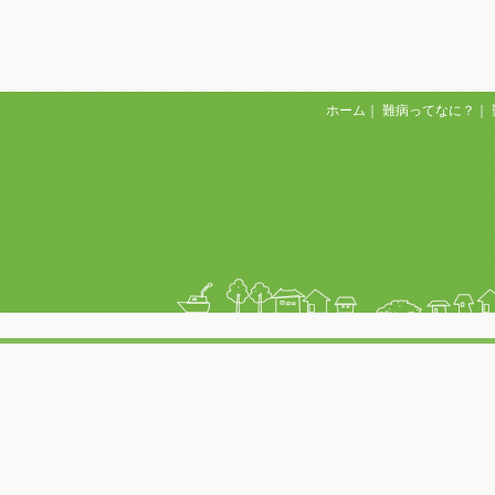
ホーム
｜
難病ってなに？
｜