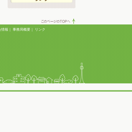
会情報
｜
事務局概要
｜
リンク