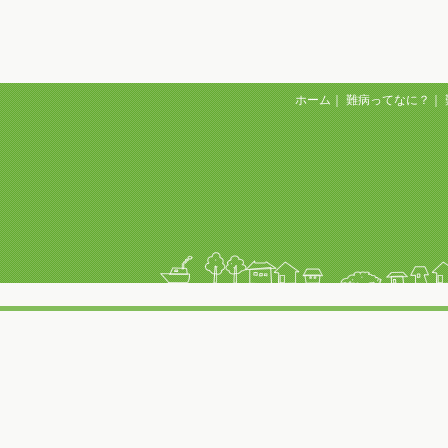
ホーム
｜
難病ってなに？
｜