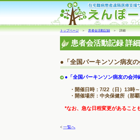
トップページ
＞
患者会活動記録
＞ 詳細
患者会活動記録 詳
●「全国パーキンソン病友
●「全国パーキンソン病友の会沖
・開催日時：7/22（日）13時
・開催場所：中央保健所（那覇市
*なお、急な日程変更があること
<
一覧へ