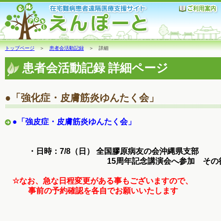
トップページ
＞
患者会活動記録
＞ 詳細
患者会活動記録 詳細ページ
●「強化症・皮膚筋炎ゆんたく会」
●「強皮症・皮膚筋炎ゆんたく会」
・日時：7/8（日） 全国膠原病友の会沖縄県支部
15周年記念講演会へ参加 その後 
☆なお、急な日程変更がある事もございますので、
事前の予約確認を各自でお願いいたします